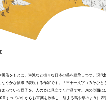
草
や風俗をもとに、琳派など様々な日本の美を継承しつつ、現代
しなやかな描線で表現する作家です。「三十一文字（みそひと
集まっている様子を、人の姿に見立てた作品です。扇の側面に
30首すべての中からお言葉を抜粋し、絡まる蔦や草のように表