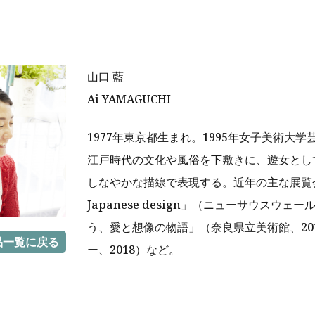
山口 藍
Ai YAMAGUCHI
1977年東京都生まれ。1995年女子美術大
江戸時代の文化や風俗を下敷きに、遊女とし
しなやかな描線で表現する。近年の主な展覧会に「Kam
Japanese design」（ニューサウスウ
う、愛と想像の物語」（奈良県立美術館、20
品一覧に戻る
ー、2018）など。
r
ail