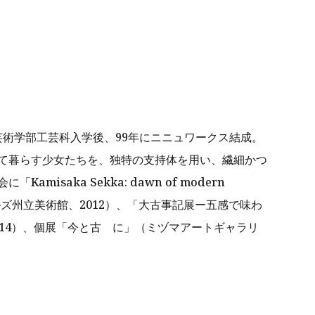
学芸術学部工芸科入学後、99年にニニュワークス結成。
て暮らす少女たちを、独特の支持体を用い、繊細かつ
isaka Sekka: dawn of modern
ェールズ州立美術館、2012）、「大古事記展ー五感で味わ
14）、個展「今と古ゝに」（ミヅマアートギャラリ