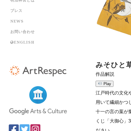
プレス
NEWS
お問い合わせ
ENGLISH
みそひと
作品解説
Play
江戸時代の文化
用いて繊細かつ
十一の言の葉が
くじ「大御心」
ださい。