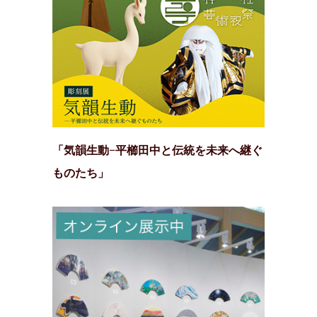
「気韻生動−平櫛田中と伝統を未来へ継ぐ
ものたち」