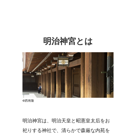
明治神宮とは
©西将隆
明治神宮は、明治天皇と昭憲皇太后をお
祀りする神社で、清らかで森厳な内苑を