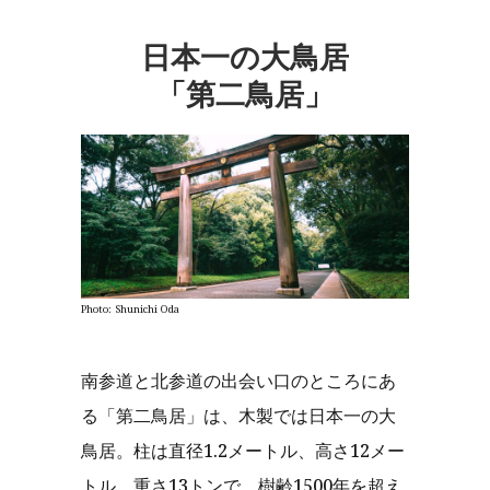
日本一の大鳥居
「第二鳥居」
Photo: Shunichi Oda
南参道と北参道の出会い口のところにあ
る「第二鳥居」は、木製では日本一の大
鳥居。柱は直径1.2メートル、高さ12メー
トル、重さ13トンで、樹齢1500年を超え