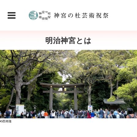
明治神宮とは
©西将隆