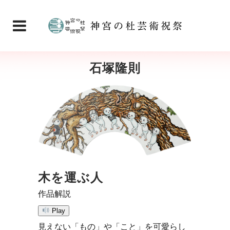
石塚隆則
木を運ぶ人
作品解説
Play
見えない「もの」や「こと」を可愛らし