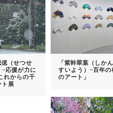
偲偲（せつせ
「紫幹翠葉（しか
）−応援が力に
すいよう）−百年の
 これからの千
のアート」
ート展