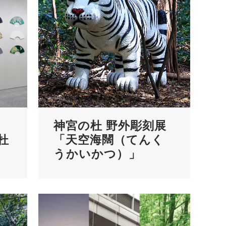
ん
神宮の杜 野外彫刻展
杜
「天空海闊（てんく
うかいかつ）」